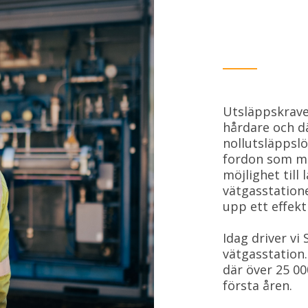
Utsläppskrave
hårdare och d
nollutsläppslö
fordon som må
möjlighet till
vätgasstatione
upp ett effekt
Idag driver vi
vätgasstation.
där över 25 00
första åren.