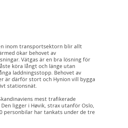
n inom transportsektorn blir allt
ärmed ökar behovet av
sningar. Vätgas är en bra lösning för
ste köra långt och länge utan
 långa laddningsstopp. Behovet av
r är därför stort och Hynion vill bygga
ivt stationsnät.
 Skandinaviens mest trafikerade
 Den ligger i Høvik, strax utanför Oslo,
0 personbilar har tankats under de tre