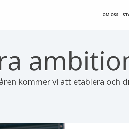
OM OSS
ST
ra ambitio
en kommer vi att etablera och dri