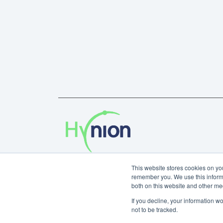
Privacy Policy
This website stores cookies on yo
remember you. We use this informa
Copyright © 2024 Hynion AB.
both on this website and other me
If you decline, your information w
not to be tracked.