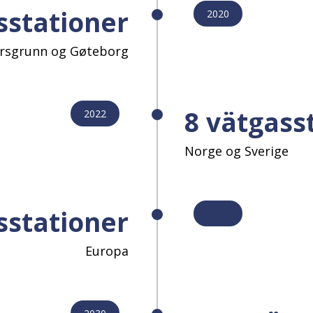
sstationer
2020
orsgrunn og Gøteborg
8 vätgass
2022
Norge og Sverige
sstationer
Europa