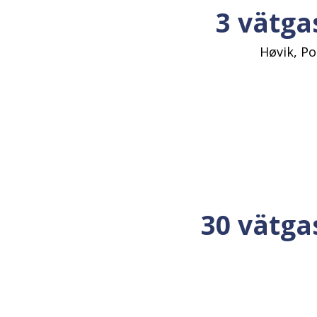
3 vätga
Høvik, P
30 vätga