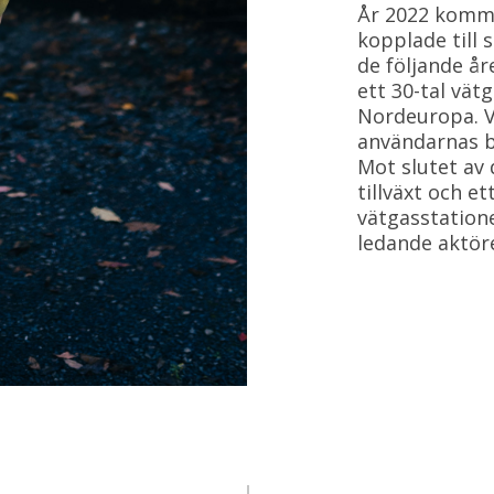
År 2022 komme
kopplade till 
de följande år
ett 30-tal vät
Nordeuropa. V
användarnas b
Mot slutet av 
tillväxt och e
vätgasstatione
ledande aktör