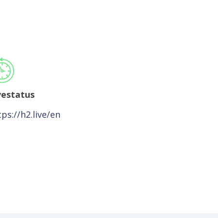
vestatus
tps://h2.live/en