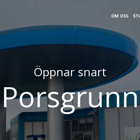
OM OSS
ST
Öppnar snart
Porsgrunn