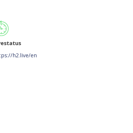
vestatus
tps://h2.live/en