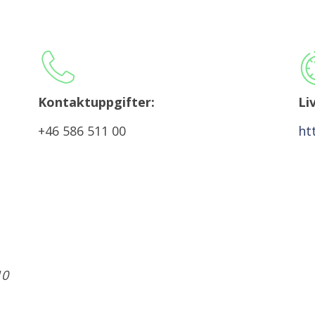
Kontaktuppgifter:
Li
+46 586 511 00
ht
10